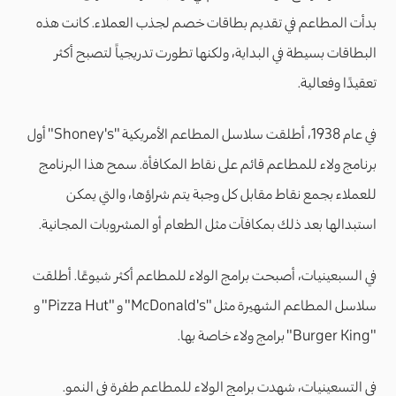
بدأت المطاعم في تقديم بطاقات خصم لجذب العملاء. كانت هذه
البطاقات بسيطة في البداية، ولكنها تطورت تدريجياً لتصبح أكثر
تعقيدًا وفعالية.
في عام 1938، أطلقت سلاسل المطاعم الأمريكية "Shoney's" أول
برنامج ولاء للمطاعم قائم على نقاط المكافأة. سمح هذا البرنامج
للعملاء بجمع نقاط مقابل كل وجبة يتم شراؤها، والتي يمكن
استبدالها بعد ذلك بمكافآت مثل الطعام أو المشروبات المجانية.
في السبعينيات، أصبحت برامج الولاء للمطاعم أكثر شيوعًا. أطلقت
سلاسل المطاعم الشهيرة مثل "McDonald's" و "Pizza Hut" و
"Burger King" برامج ولاء خاصة بها.
في التسعينيات، شهدت برامج الولاء للمطاعم طفرة في النمو.