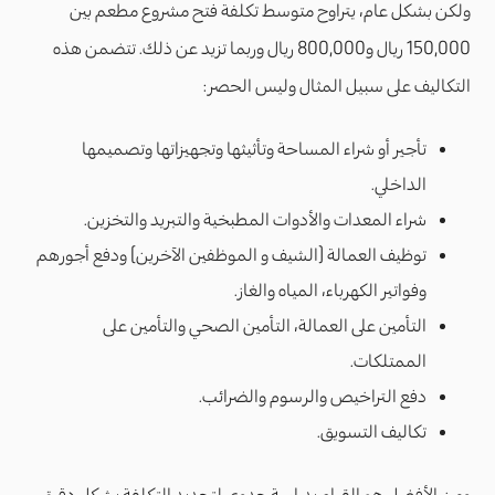
ولكن بشكل عام، يتراوح متوسط ​​تكلفة فتح مشروع مطعم بين
150,000 ريال و800,000 ريال وربما تزيد عن ذلك. تتضمن هذه
التكاليف على سبيل المثال وليس الحصر:
تأجير أو شراء المساحة وتأثيثها وتجهيزاتها وتصميمها
الداخلي.
شراء المعدات والأدوات المطبخية والتبريد والتخزين.
توظيف العمالة (الشيف و الموظفين الآخرين) ودفع أجورهم
وفواتير الكهرباء، المياه والغاز.
التأمين على العمالة، التأمين الصحي والتأمين على
الممتلكات.
دفع التراخيص والرسوم والضرائب.
تكاليف التسويق.
ومن الأفضل هو القيام بدراسة جدوى لتحديد التكلفة بشكل دقيق