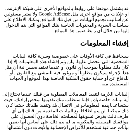
قد يشتمل موقعنا على روابط بالمواقع الأخرى على شبكة الإنترنت.
او علانات من مواقع اخرى مثل Google AdSense ولا نعتبر مسئولين
عن أساليب تجميع البيانات من قبل تلك المواقع, يمكنك الاطلاع على
سياسات السرية والمحتويات الخاصة بتلك المواقع التي يتم الدخول
إليها من خلال أي رابط ضمن هذا الموقع.
إفشاء المعلومات
سنحافظ في كافة الأوقات على خصوصية وسرية كافة البيانات
الشخصية التي نتحصل عليها. ولن يتم إفشاء هذه المعلومات إلا إذا
كان ذلك مطلوباً بموجب أي قانون أو عندما نعتقد بحسن نية أن مثل
هذا الإجراء سيكون مطلوباً أو مرغوباً فيه للتمشي مع القانون , أو
للدفاع عن أو حماية حقوق الملكية الخاصة بهذا الموقع أو الجهات
المستفيدة منه.
البيانات اللازمة لتنفيذ المعاملات المطلوبة من قبلك عندما نحتاج إلى
أية بيانات خاصة بك , فإننا سنطلب منك تقديمها بمحض إرادتك. حيث
ستساعدنا هذه المعلومات في الاتصال بك وتنفيذ طلباتك حيثما كان
ذلك ممكنناً. لن يتم اطلاقاً بيع البيانات المقدمة من قبلك إلى أي
طرف ثالث بغرض تسويقها لمصلحته الخاصة دون الحصول على
موافقتك المسبقة والمكتوبة ما لم يتم ذلك على أساس أنها ضمن
بيانات جماعية تستخدم للأغراض الإحصائية والأبحاث دون اشتمالها