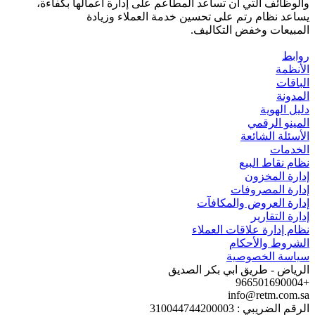
والوظائف التي أن تساعد المطاعم على إدارة أعمالها بكفاءة،
يساعد نظام رتم على تحسين خدمة العملاء وزيادة
المبيعات وخفض التكاليف.
روابط
الأنظمة
الباقات
المدونة
دليل الهوية
المينو الرقمي
الأسئلة الشائعة
الخدمات
نظام نقاط البيع
إدارة المخزون
إدارة المصروفات
إدارة العروض والمكافآت
إدارة التقارير
نظام إدارة علاقات العملاء
الشروط والأحكام
سياسة الخصوصية
الرياض - طريق ابي بكر الصديق
+966501690004
info@retm.com.sa
الرقم الضريبي : 310044744200003