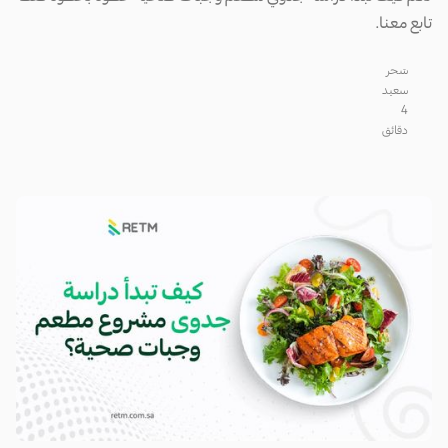
تابع معنا.
سَحر
سعيد
4
دقائق