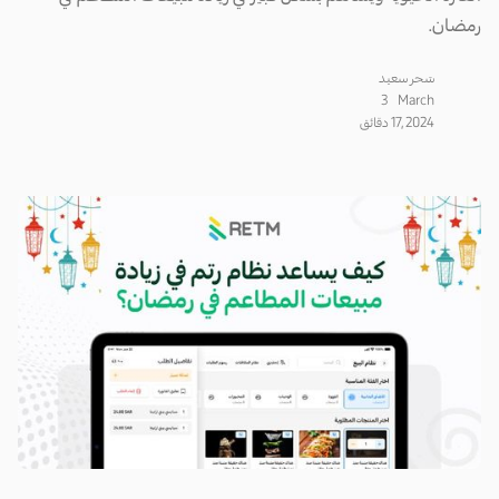
رمضان.
سَحر سعيد
3
March
17, 2024
دقائق