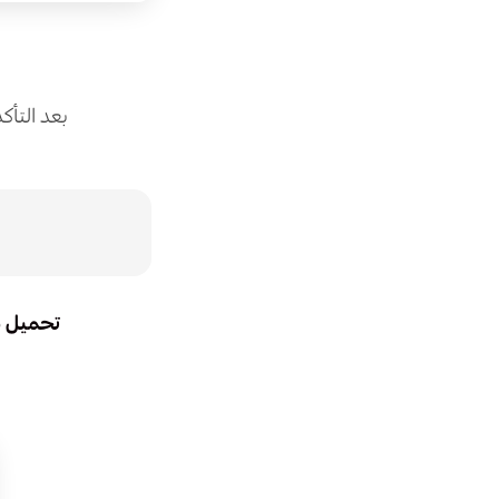
بعد التأك
تحميل ش