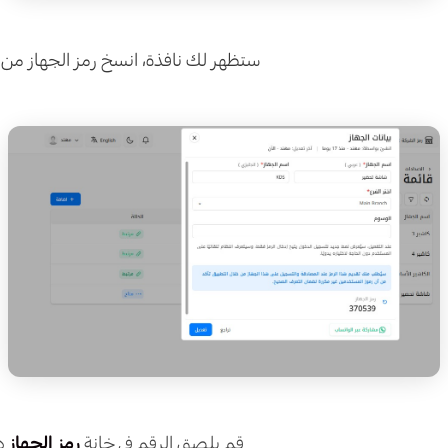
ستظهر لك نافذة، انسخ رمز الجهاز من و
قم بلصق الرقم في خانة
رمز الجهاز
د