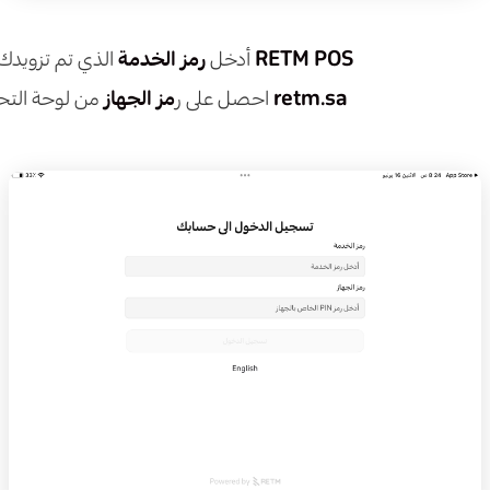
RETM POS
الذي تم تزويدك به عند التسجيل في
أدخل
رمز الخدمة
retm.sa
من لوحة التحكم على الرابط التالي
احصل على ر
مز الجهاز