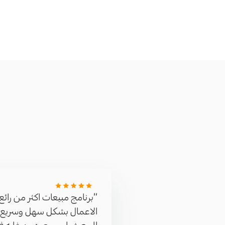
”برنامج مبيعات اكثر من را
الاعمال بشكل سهل وسريع 
البيع شباب سعوديين غايه ف