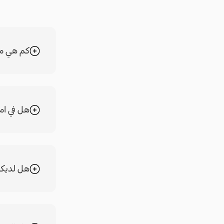
كم هي مد
هل في ام
هل لديكم